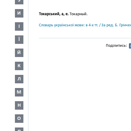
З
И
Токарський, а, е.
Токарный.
Словарь української мови: в 4-х тт. / За ред. Б. Грін
І
Ї
Поділитись:
Й
К
Л
М
Н
О