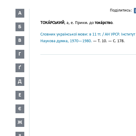
Поділитись:
А
ТОКА́РСЬКИЙ
, а, е. Прикм. до
тока́рство
.
Б
Словник української мови: в 11 тт. / АН УРСР. Інститут
В
Наукова думка, 1970—1980.
— Т. 10. — С. 178.
Г
Ґ
Д
Е
Є
Ж