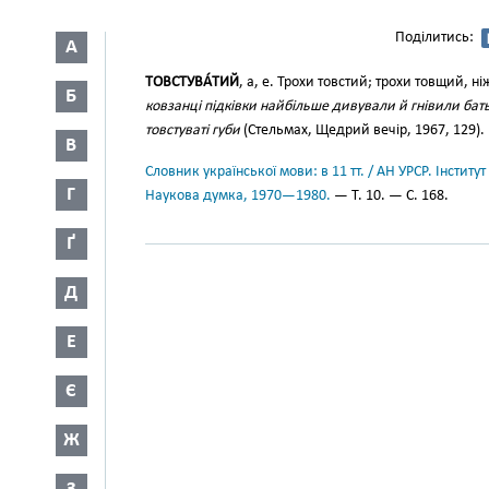
Поділитись:
А
ТОВСТУВА́ТИЙ
, а, е. Трохи товстий; трохи товщий, н
Б
ковзанці підківки найбільше дивували й гнівили батьк
товстуваті губи
(Стельмах, Щедрий вечір, 1967, 129).
В
Словник української мови: в 11 тт. / АН УРСР. Інститут
Г
Наукова думка, 1970—1980.
— Т. 10. — С. 168.
Ґ
Д
Е
Є
Ж