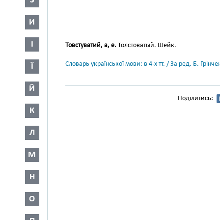
З
И
І
Товстуватий, а, е.
Толстоватый. Шейк.
Словарь української мови: в 4-х тт. / За ред. Б. Грін
Ї
Й
Поділитись:
К
Л
М
Н
О