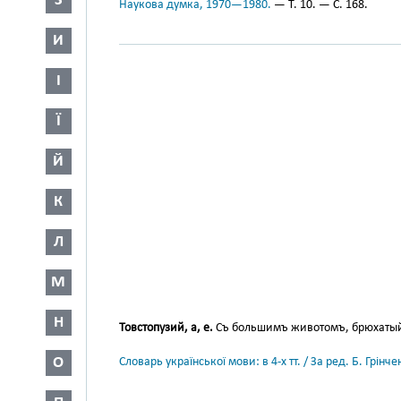
З
Наукова думка, 1970—1980.
— Т. 10. — С. 168.
И
І
Ї
Й
К
Л
М
Н
Товстопузий, а, е.
Съ большимъ животомъ, брюхатый
О
Словарь української мови: в 4-х тт. / За ред. Б. Грін