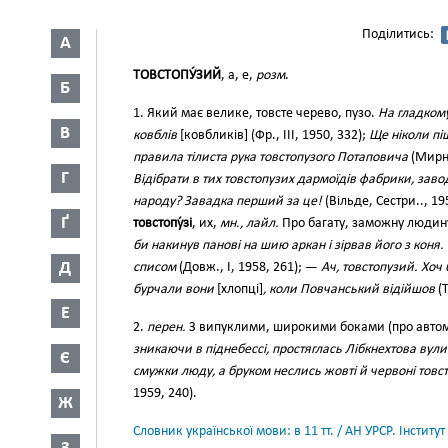
Поділитись:
А
ТОВСТОПУ́ЗИЙ
, а, е,
розм
.
Б
1. Який має велике, товсте черево, пузо.
На гладкому
В
ковблів
[ковбликів] (Фр., III, 1950, 332);
Ще ніколи піщ
правила тілиста рука товстопузого Потаповича
(Мирни
Г
Відібрати в тих товстопузих дармоїдів фабрики, завод
народу? Завадка перший за це!
(Вільде, Сестри.., 195
Ґ
товстопу́зі
, их,
мн., лайл.
Про багату, заможну людин
би накинув панові на шию аркан і зірвав його з коня.
Д
списом
(Довж., І, 1958, 261); —
Ач, товстопузий. Хоч
бурчали вони
[хлопці]
, коли Повчанський відійшов
(Т
Е
2.
перен.
З випуклими, широкими боками (про автомо
зникаючи в піднебессі, простяглась Лібкнехтова вулиц
Є
смужки люду, а бруком неслись жовті й червоні товсто
1959, 240).
Ж
Словник української мови: в 11 тт. / АН УРСР. Інститут