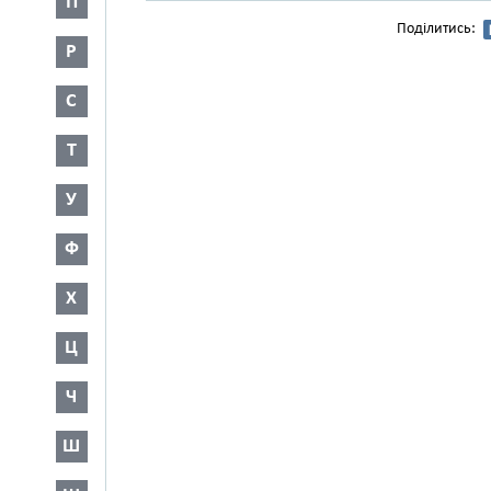
П
Поділитись:
Р
С
Т
У
Ф
Х
Ц
Ч
Ш