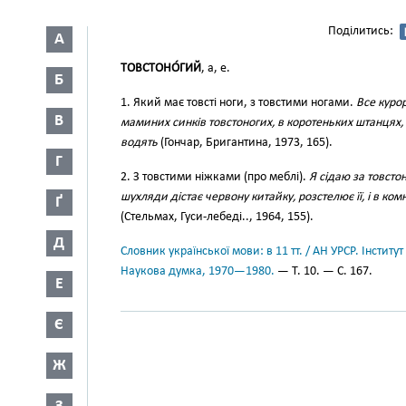
Поділитись:
А
ТОВСТОНО́ГИЙ
, а, е.
Б
1. Який має товсті ноги, з товстими ногами.
Все куро
В
маминих синків товстоногих, в коротеньких штанцях, я
водять
(Гончар, Бригантина, 1973, 165).
Г
2. З товстими ніжками (про меблі).
Я сідаю за товсто
шухляди дістає червону китайку, розстелює її, і в ком
Ґ
(Стельмах, Гуси-лебеді.., 1964, 155).
Д
Словник української мови: в 11 тт. / АН УРСР. Інститут
Наукова думка, 1970—1980.
— Т. 10. — С. 167.
Е
Є
Ж