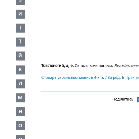
З
И
І
Ї
Й
Товстоногий, а, е.
Съ толстыми ногами.
Ведмідь товс
К
Словарь української мови: в 4-х тт. / За ред. Б. Грін
Л
М
Поділитись:
Н
О