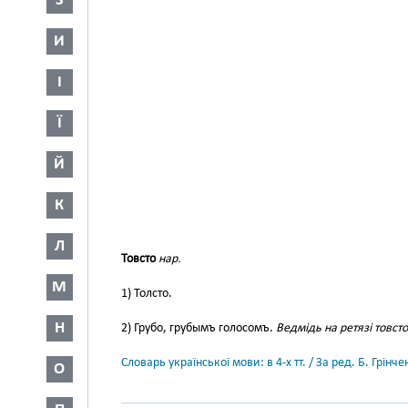
З
И
І
Ї
Й
К
Л
Товсто
нар.
М
1) Толсто.
Н
2) Грубо, грубымъ голосомъ.
Ведмідь на ретязі товсто
Словарь української мови: в 4-х тт. / За ред. Б. Грін
О