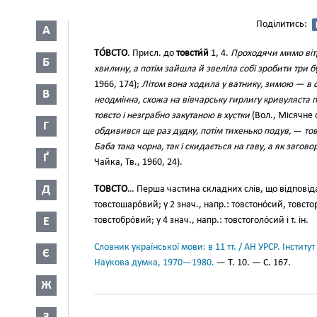
Поділитись:
А
ТО́ВСТО
. Присл. до
товсти́й
1, 4.
Проходячи мимо віт
Б
хвилину, а потім зайшла й звеліла собі зробити три 
1966, 174);
Літом вона ходила у ватнику, зимою — в с
В
неодмінна, схожа на вівчарську гирлигу кривуляста 
товсто і незграбно закутаною в хустки
(Вол., Місячне 
Г
обдивився ще раз дудку, потім тихенько подув,
—
тов
Баба така чорна, так і скидається на гаву, а як заговор
Ґ
Чайка, Тв., 1960, 24).
Д
ТОВСТО
… Перша частина складних слів, що відповід
товстошаро́вий; у 2 знач., напр.: товстоно́сий, товстор
Е
товстобро́вий; у 4 знач., напр.: товстоголо́сий і т. ін.
Словник української мови: в 11 тт. / АН УРСР. Інститут
Є
Наукова думка, 1970—1980.
— Т. 10. — С. 167.
Ж