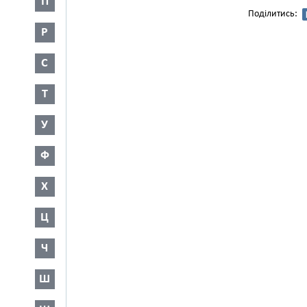
П
Поділитись:
Р
С
Т
У
Ф
Х
Ц
Ч
Ш