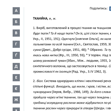
Поділитись:
А
ТКАНИ́НА
, и,
ж.
Б
1. Виріб, виготовлений в процесі ткання на ткацьком
В
буде ткати? Та й нащо ткати? Он їх, цілі стоси тканин,
Укр., II, 1951, 191);
Одягнута
[княгиня Ольга]
, як нал
Г
пальметами по всій тканині
(Скл., Святослав, 1959, 3
сукно
(Дмит., Добрі сусіди, 1951, 48); * Образно.
Та т
Ґ
якась нова нитка
(Фр., III, 1950, 93); * У порівн.
Над т
шовку ранковий туман
(Збан., Між.. людьми, 1955, 16
Д
синтетичного волокна, що застосовується в техніці.
С
промисловості як ізоляція
(Рад. Укр., 3.ІV 1962, 3).
Е
2.
біол.
Система однорідних клітин і неклітинної речо
спільні функції.
Виходить, що жили, і кров, і кістки, 
Є
чужородних
(Зеров, Вибр., 1966, 149);
За його слова
пройшла через м’які тканини, так що через тиждень
Ж
грибниці всередину рослини може відбуватися по-рі
тканини рослин через природні їх отвори
(Шкідн. і хв