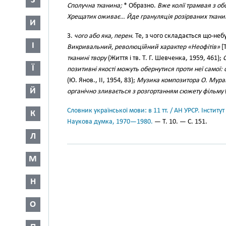
З
Сполучна тканина;
* Образно.
Вже колії трамвая з о
Хрещатик оживає… Йде грануляція розірваних ткан
И
3.
чого або яка, перен.
Те, з чого складається що-небуд
І
Викривальний, революційний характер «Неофітів»
[
тканині твору
(Життя і тв. Т. Г. Шевченка, 1959, 461);
С
Ї
позитивні якості можуть обернутися проти неї самої
(Ю. Янов., II, 1954, 83);
Музика композитора О. Мурав
Й
органічно зливається з розгортанням сюжету фільму
Словник української мови: в 11 тт. / АН УРСР. Інститут
К
Наукова думка, 1970—1980.
— Т. 10. — С. 151.
Л
М
Н
О