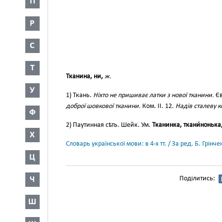
П
Р
С
Т
Тканина, ни,
ж.
У
1) Ткань.
Ніхто не пришиває латки з нової тканини.
Єв
доброї шовкової тканини.
Ком. II. 12.
Надів сталеву к
Ф
2) Паутинная сѣть. Шейк. Ум.
Тканинка, ткани́нонька
Х
Словарь української мови: в 4-х тт. / За ред. Б. Грін
Ц
Ч
Поділитись:
Ш