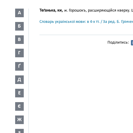
Теґанька, ки,
ж.
Горошокъ, расширяющійся кверху. Шу
А
Словарь української мови: в 4-х тт. / За ред. Б. Грін
Б
В
Поділитись:
Г
Ґ
Д
Е
Є
Ж