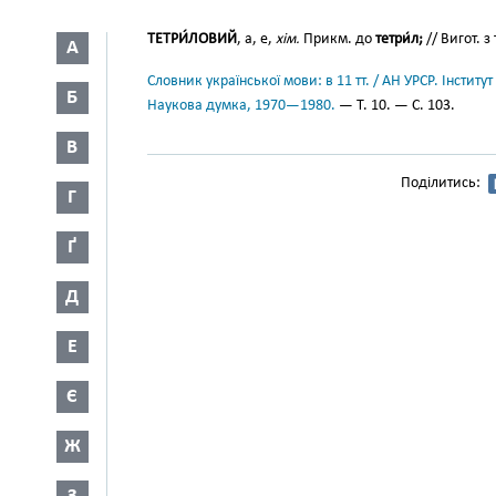
ТЕТРИ́ЛОВИЙ
, а, е,
хім.
Прикм. до
тетри́л;
// Вигот. з
А
Словник української мови: в 11 тт. / АН УРСР. Інститут
Б
Наукова думка, 1970—1980.
— Т. 10. — С. 103.
В
Поділитись:
Г
Ґ
Д
Е
Є
Ж