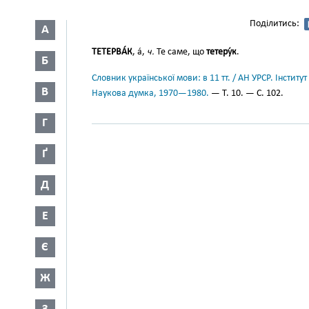
Поділитись:
А
ТЕТЕРВА́К
, а́,
ч.
Те саме, що
тетеру́к
.
Б
Словник української мови: в 11 тт. / АН УРСР. Інститут
В
Наукова думка, 1970—1980.
— Т. 10. — С. 102.
Г
Ґ
Д
Е
Є
Ж