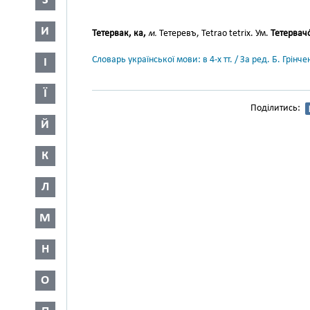
З
И
Тетервак, ка,
м.
Тетеревъ, Tetrao tetrix. Ум.
Тетервачо
Словарь української мови: в 4-х тт. / За ред. Б. Грін
І
Ї
Поділитись:
Й
К
Л
М
Н
О