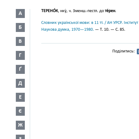
ТЕРЕНО́К
, нку́,
ч.
Зменш.-пестл. до
те́рен
.
А
Словник української мови: в 11 тт. / АН УРСР. Інститут
Б
Наукова думка, 1970—1980.
— Т. 10. — С. 85.
В
Поділитись:
Г
Ґ
Д
Е
Є
Ж