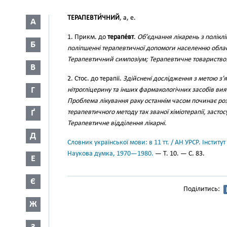
ТЕРАПЕВТИ́ЧНИЙ
, а, е.
А
1. Прикм. до
терапе́вт
.
Об’єднання лікарень з поліклі
Б
поліпшенні терапевтичної допомоги населенню облас
Терапевтичний симпозіум; Терапевтичне товариство
В
2. Стос. до терапії.
Здійснені дослідження з метою з’
Г
нітрогліцерину та інших фармакологічних засобів ви
Проблема лікування раку останнім часом починає роз
Ґ
терапевтичного методу так званої хіміотерапії, застос
Терапевтичне відділення лікарні.
Д
Словник української мови: в 11 тт. / АН УРСР. Інститут
Наукова думка, 1970—1980.
— Т. 10. — С. 83.
Е
Є
Поділитись:
Ж