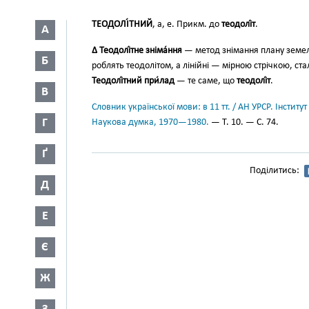
ТЕОДОЛІ́ТНИЙ
, а, е. Прикм. до
теодолі́т
.
А
∆ Теодолі́тне зніма́ння
— метод знімання плану земел
Б
роблять теодолітом, а лінійні — мірною стрічкою, 
Теодолі́тний при́лад
— те саме, що
теодолі́т
.
В
Словник української мови: в 11 тт. / АН УРСР. Інститут
Г
Наукова думка, 1970—1980.
— Т. 10. — С. 74.
Ґ
Поділитись:
Д
Е
Є
Ж