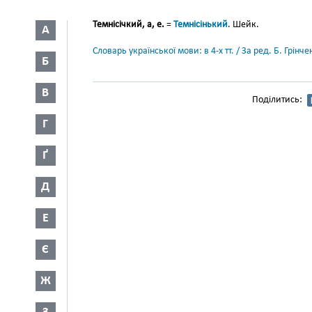
Темнісічкий, а, е.
=
Темнісінький
. Шейк.
А
Словарь української мови: в 4-х тт. / За ред. Б. Грін
Б
В
Поділитись:
Г
Ґ
Д
Е
Є
Ж