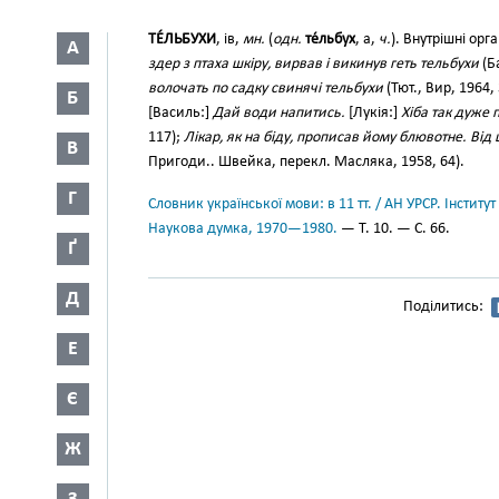
ТЕ́ЛЬБУХИ
, ів,
мн.
(
одн.
те́льбух
, а,
ч.
). Внутрішні ор
А
здер з птаха шкіру, вирвав і викинув геть тельбухи
(Ба
волочать по садку свинячі тельбухи
(Тют., Вир, 1964, 
Б
[Василь:]
Дай води напитись.
[Лукія:]
Хіба так дуже 
117);
Лікар, як на біду, прописав йому блювотне. Від 
В
Пригоди.. Швейка, перекл. Масляка, 1958, 64).
Г
Словник української мови: в 11 тт. / АН УРСР. Інститут
Наукова думка, 1970—1980.
— Т. 10. — С. 66.
Ґ
Д
Поділитись:
Е
Є
Ж