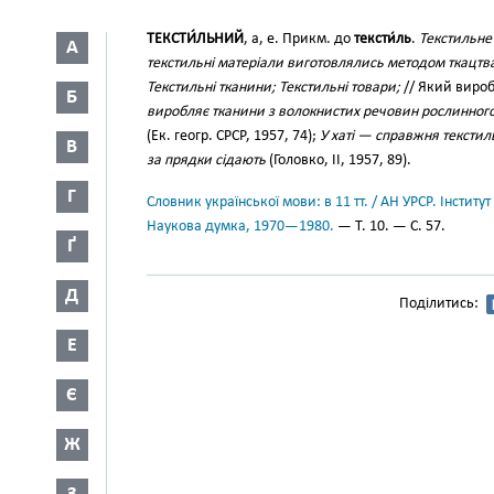
ТЕКСТИ́ЛЬНИЙ
, а, е. Прикм. до
тексти́ль
.
Текстильне
А
текстильні матеріали виготовлялись методом ткацтва
Текстильні тканини; Текстильні товари;
// Який вироб
Б
виробляє тканини з волокнистих речовин рослинного п
(Ек. геогр. СРСР, 1957, 74);
У хаті — справжня текстил
В
за прядки сідають
(Головко, II, 1957, 89).
Г
Словник української мови: в 11 тт. / АН УРСР. Інститут
Наукова думка, 1970—1980.
— Т. 10. — С. 57.
Ґ
Д
Поділитись:
Е
Є
Ж