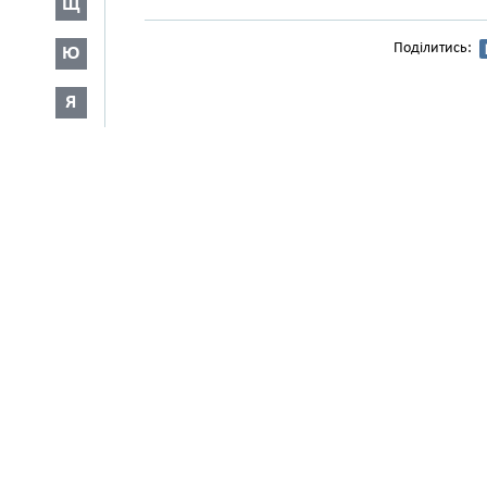
Щ
Поділитись:
Ю
Я