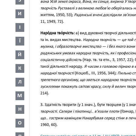
З
вона Усій землі окраса, Вона, як сонце, вирина У твор
творчість Руставелі з великою любов’ю оберігалась н
И
життям, 1950, 53);
Радянські вчені дослідили зв’язк
11, 1949, 72).
І
Наро́дна тво́рчість:
а) вид духовної творчої діяльності
та ін. видах мистецтва.
Народна творчість — це той гру
Ї
музика, і образотворче мистецтво — і без якого вони
радянських умовах народна творчість, як і професіо
Й
соціалістичну дійсність
(Нар. тв. та етн., 3, 1957, 22)
такої діяльності народу.
Я часом з головою пірнаю в 
К
народної творчості
(Коцюб., III, 1956, 344);
Пильно ст
трепетного організму, що зветься народною творчіст
Л
зусиллями покажуть світові красу, силу й велич творч
214).
М
3. Здатність творити (у 1 знач.), бути творцем (у 1 зна
Н
творчості. Сапери і піхотинці.. в’язали плоти
(Гончар, 
що.. гострим камінцем Накарбував серед стіни в пе
О
1960, 60).