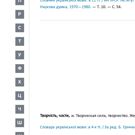
П
Словник української мови: в 11 тт. / АН УРСР. Інститут
Наукова думка, 1970—1980.
— Т. 10. — С. 54.
Р
С
Т
У
Ф
Х
Ц
Ч
Творчість, чости,
ж.
Творческая сила, творчество. Же
Ш
Словарь української мови: в 4-х тт. / За ред. Б. Грін