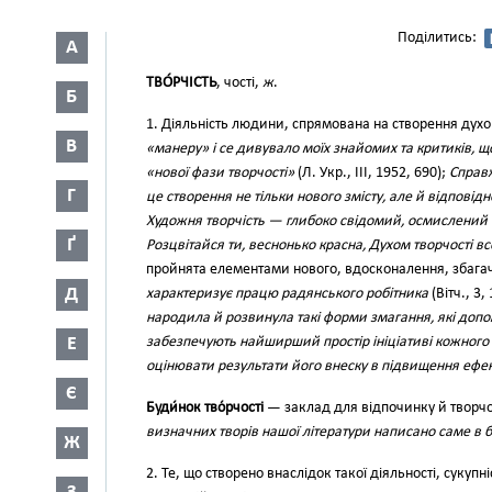
Поділитись:
А
ТВО́РЧІСТЬ
, чості,
ж
.
Б
1. Діяльність людини, спрямована на створення духо
В
«манеру» і се дивувало моїх знайомих та критиків, 
«нової фази творчості»
(Л. Укр., III, 1952, 690);
Справж
Г
це створення не тільки нового змісту, але й відпові
Художня творчість — глибоко свідомий, осмислений
Ґ
Розцвітайся ти, веснонько красна, Духом творчості в
пройнята елементами нового, вдосконалення, збага
Д
характеризує працю радянського робітника
(Вітч., 3,
народила й розвинула такі форми змагання, які допо
Е
забезпечують найширший простір ініціативі кожного 
оцінювати результати його внеску в підвищення ефе
Є
Буди́нок тво́рчості
— заклад для відпочинку й творчої 
визначних творів нашої літератури написано саме в б
Ж
2. Те, що створено внаслідок такої діяльності, сукуп