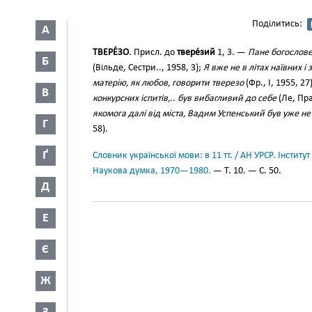
Поділитись:
А
ТВЕРЕ́ЗО
. Присл. до
твере́зий
1, 3. —
Пане богослове,
Б
(Вільде, Сестри.., 1958, 3);
Я вже не в літах наївних і
матерію, як любов, говорити тверезо
(Фр., І, 1955, 27
В
конкурсних іспитів,.. був вибагливий до себе
(Ле, Пра
якомога далі від міста, Вадим Успенський був уже н
Г
58).
Ґ
Словник української мови: в 11 тт. / АН УРСР. Інститут
Наукова думка, 1970—1980.
— Т. 10. — С. 50.
Д
Е
Є
Ж