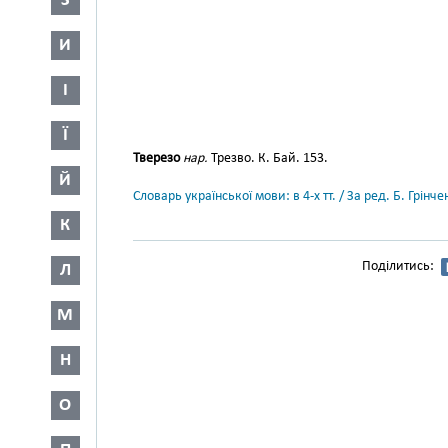
З
И
І
Ї
Тверезо
нар.
Трезво. К. Бай. 153.
Й
Словарь української мови: в 4-х тт. / За ред. Б. Грін
К
Поділитись:
Л
М
Н
О