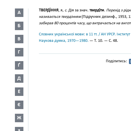
ТВЕРДІ́ННЯ
, я,
с
. Дія за знач.
тверді́ти
.
Перехід з рід
А
називається твердінням
(Підручник дезинф., 1953, 1
забирав 80 процентів часу, що витрачається на виго
Б
Словник української мови: в 11 тт. / АН УРСР. Інститут
В
Наукова думка, 1970—1980.
— Т. 10. — С. 48.
Г
Поділитись:
Ґ
Д
Е
Є
Ж