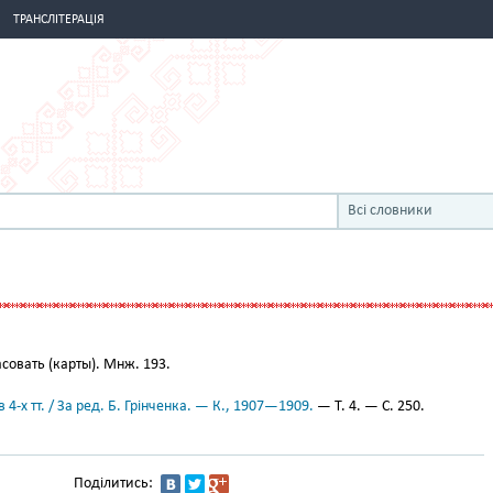
ТРАНСЛІТЕРАЦІЯ
Всі словники
совать (карты). Мнж. 193.
 4-х тт. / За ред. Б. Грінченка. — К., 1907—1909.
— Т. 4. — С. 250.
Поділитись: