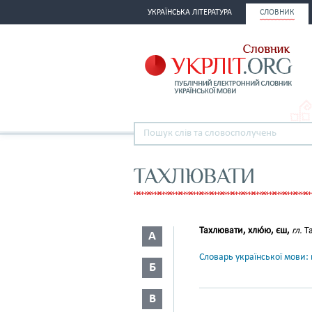
УКРАЇНСЬКА ЛІТЕРАТУРА
СЛОВНИК
ТАХЛЮВАТИ
Тахлювати, хлю́ю, єш,
гл.
Та
А
Словарь української мови: в
Б
В