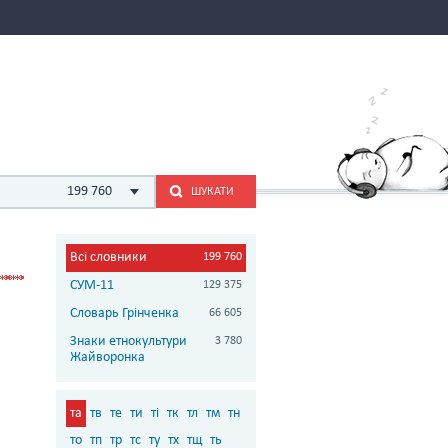
199 760
ШУКАТИ
Всі словники
199 760
СУМ-11
129 375
Словарь Грінченка
66 605
Знаки етнокультури
3 780
Жайворонка
та
тв
те
ти
ті
тк
тл
тм
тн
то
тп
тр
тс
ту
тх
тщ
ть