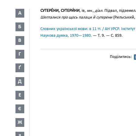
СУТЕРЕ́НИ, СУТЕРИ́НИ
, ів,
мн., діал.
Підвал, підземел
А
Шепталися про щось палаци й сутерени
(Рильський, I
Б
Словник української мови: в 11 тт. / АН УРСР. Інститут
Наукова думка, 1970—1980.
— Т. 9. — С. 859.
В
Г
Поділитись:
Ґ
Д
Е
Є
Ж