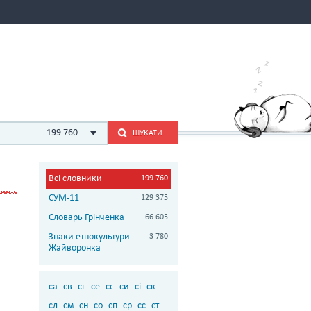
199 760
ШУКАТИ
Всі словники
199 760
СУМ-11
129 375
Словарь Грінченка
66 605
Знаки етнокультури
3 780
Жайворонка
са
св
сг
се
сє
си
сі
ск
сл
см
сн
со
сп
ср
сс
ст