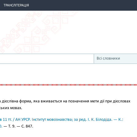
ТРАНСЛІТЕРАЦІЯ
Всі словники
 дієслівна форма, яка вживається на позначення мети дії при дієсловах
ських мовах.
11 тт. / АН УРСР. Інститут мовознавства; за ред. І. К. Білодіда. — К.:
0.
— Т. 9. — С. 847.