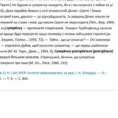
[Павло:]
Не будемо в суперечку заходить, бо я і так нагризся з тобою за ці
34);
Двох парубків боявся у селі всемогутній Денис: Сергія і Тимка.
 гострий язик, другого — за відчайдушність. Із першим Денис ніколи не
лінивий на слово і знав, що ніколи Сергія не переспорить
(Тют., Вир, 1964,
. ін.
) супере́чку
— припинити сперечання.
Генерал Таубенфельд загасив
не краще буде перенести нашу полеміку з питань військової стратегії до
 Бедзик, Полки.., 1959, 72); —
Тобто… що це означає? — Очі інженера
, — втрутився Дубов, щоб погасити суперечку, — що перед серйозною
очити
(М. Ю. Тарн., День.., 1963, 9);
Супере́чка розгоря́ється (розгорі́лася)
 дедалі більшим запалом.
Старицький, бачачи, що суперечка
аговорити про інше
(М. Ол., Леся, 1960, 231).
11 тт. / АН УРСР. Інститут мовознавства; за ред. І. К. Білодіда. — К.:
0.
— Т. 9. — С. 845.