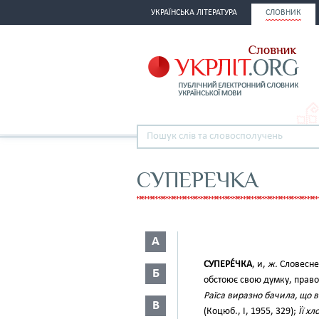
УКРАЇНСЬКА ЛІТЕРАТУРА
СЛОВНИК
СУПЕРЕЧКА
А
СУПЕРЕ́ЧКА
, и,
ж.
Словесне 
Б
обстоює свою думку, правот
Раїса виразно бачила, що ві
В
(Коцюб., І, 1955, 329);
Її х