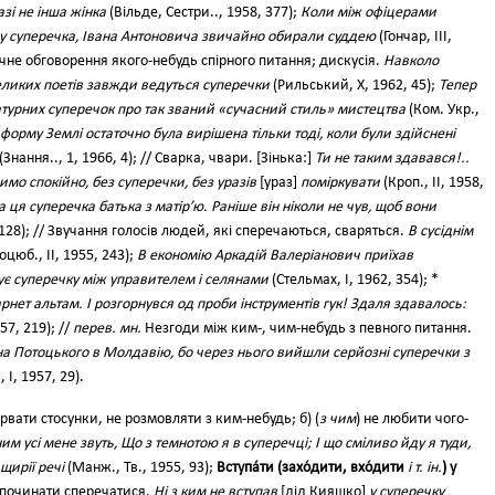
азі не інша жінка
(Вільде, Сестри.., 1958, 377);
Коли між офіцерами
у суперечка, Івана Антоновича звичайно обирали суддею
(Гончар, III,
ічне обговорення якого-небудь спірного питання; дискусія.
Навколо
ликих поетів завжди ведуться суперечки
(Рильський, X, 1962, 45);
Тепер
атурних суперечок про так званий «сучасний стиль» мистецтва
(Ком. Укр.,
форму Землі остаточно була вирішена тільки тоді, коли були здійснені
(Знання.., 1, 1966, 4); // Сварка, чвари. [Зінька:]
Ти не таким здавався!..
мо спокійно, без суперечки, без уразів
[ураз]
поміркувати
(Кроп., II, 1958,
ця суперечка батька з матір’ю. Раніше він ніколи не чув, щоб вони
 128); // Звучання голосів людей, які сперечаються, сваряться.
В сусіднім
оцюб., II, 1955, 243);
В економію Аркадій Валеріанович приїхав
ує суперечку між управителем і селянами
(Стельмах, І, 1962, 354); *
рнет альтам. І розгорнувся од проби інструментів гук! Здаля здавалось:
957, 219); //
перев. мн.
Незгоди між ким-, чим-небудь з певного питання.
а Потоцького в Молдавію, бо через нього вийшли серйозні суперечки з
І, 1957, 29).
 рвати стосунки, не розмовляти з ким-небудь; б) (
з чим
) не любити чого-
м усі мене звуть, Що з темнотою я в суперечці; І що сміливо йду я туди,
щирії речі
(Манж., Тв., 1955, 93);
Вступа́ти (захо́дити, вхо́дити
і т. ін.
) у
починати сперечатися.
Ні з ким не вступав
[дід Кияшко]
у суперечку