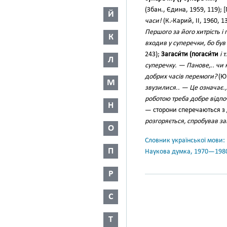
(Збан., Єдина, 1959, 119); 
Й
часи!
(К.-Карий, II, 1960, 1
Першого за його хитрість і
К
входив у суперечки, бо був 
243);
Загаси́ти (погаси́ти
i т
Л
суперечку. — Панове,.. чи 
добрих часів перемоги?
(Ю.
М
звузилися.. — Це означає.
роботою треба добре відп
Н
— сторони сперечаються з
розгоряється, спробував з
О
Словник української мови: в 
П
Наукова думка, 1970—198
Р
С
Т