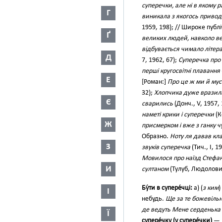
суперечки, але ні в якому р
Г
виникала з якогось привод
1959, 198); // Широке публ
Ґ
великих людей, навколо ве
відбувається чимало літер
Д
7, 1962, 67);
Суперечка про 
перші кругосвітні плавання
Е
[Роман:]
Про це ж ми й муси
32);
Хлопчика дуже вразила 
Є
сварились
(Донч., V, 1957,
наметі крики і суперечки
(К
Ж
присмерком і вже з ганку ч
Образно.
Ноту ля давав кла
З
звуків суперечка
(Тич., І, 1
Мовилося про наїзд Стефан
И
султаном
(Тулуб, Людолови, 
Бу́ти в супере́чці:
а) (
з ким
)
І
небудь.
Ще за те божевільни
де ведуть Мене серденька 
Ї
супере́чку (у супере́чки)
— 