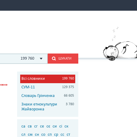
199 760
ШУКАТИ
Всі словники
199 760
СУМ-11
129 375
Словарь Грінченка
66 605
Знаки етнокультури
3 780
Жайворонка
са
св
сг
се
сє
си
сі
ск
сл
см
сн
со
сп
ср
сс
ст