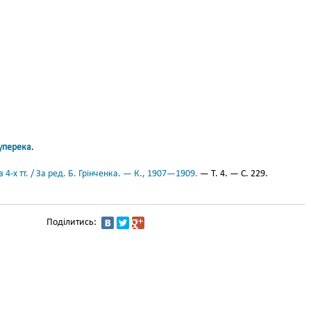
уперека
.
 4-х тт. / За ред. Б. Грінченка. — К., 1907—1909.
— Т. 4. — С. 229.
Поділитись: