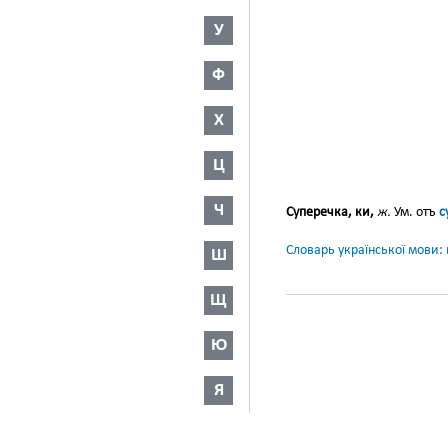
У
Ф
Х
Ц
Ч
Суперечка, ки,
ж.
Ум. отъ
с
Словарь української мови: в
Ш
Щ
Ю
Я