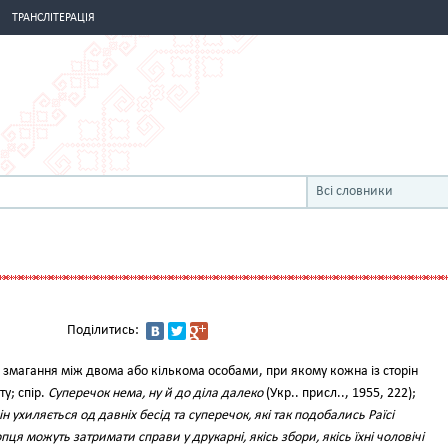
ТРАНСЛІТЕРАЦІЯ
Всі словники
Поділитись:
змагання між двома або кількома особами, при якому кожна із сторін
у; спір.
Суперечок нема, ну й до діла далеко
(Укр.. присл.., 1955, 222);
н ухиляється од давніх бесід та суперечок, які так подобались Раїсі
лопця можуть затримати справи у друкарні, якісь збори, якісь їхні чоловічі