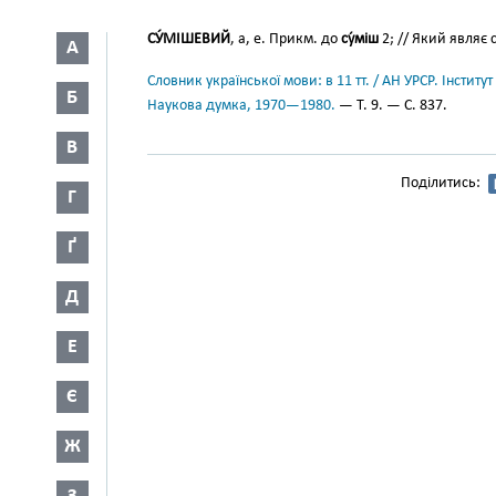
СУ́МІШЕВИЙ
, а, е. Прикм. до
су́міш
2; // Який являє
А
Словник української мови: в 11 тт. / АН УРСР. Інститут
Б
Наукова думка, 1970—1980.
— Т. 9. — С. 837.
В
Поділитись:
Г
Ґ
Д
Е
Є
Ж