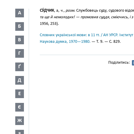
СУ́ДЧИК
, а,
ч., розм.
Службовець суду, судового відо
А
та ще й немолодих! — промовив суддя, сміючись, і з
1956, 253).
Б
Словник української мови: в 11 тт. / АН УРСР. Інститут
В
Наукова думка, 1970—1980.
— Т. 9. — С. 829.
Г
Поділитись:
Ґ
Д
Е
Є
Ж