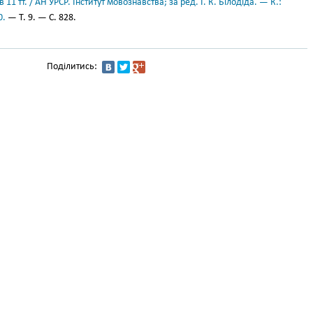
11 тт. / АН УРСР. Інститут мовознавства; за ред. І. К. Білодіда. — К.:
0.
— Т. 9. — С. 828.
Поділитись: