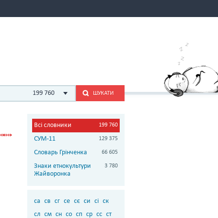
199 760
ШУКАТИ
Всі словники
199 760
СУМ-11
129 375
Словарь Грінченка
66 605
Знаки етнокультури
3 780
Жайворонка
са
св
сг
се
сє
си
сі
ск
сл
см
сн
со
сп
ср
сс
ст