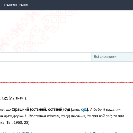
ТРАНСЛІТЕРАЦІЯ
Всі словники
.
Суд (у 2 знач.).
ме, що
Страшни́й (оста́нній, оста́тній) суд
(
див.
суд
)
.
А баба й рада: як
ки вуха держи!..Як старим жінкам, то од писання, та про той світ, та про
а, Тв., 1960, 28).