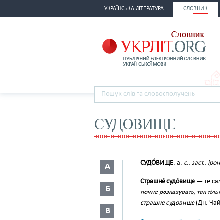
УКРАЇНСЬКА ЛІТЕРАТУРА
СЛОВНИК
СУДОВИЩЕ
СУДО́ВИЩЕ
, а,
с., заст., ірон
А
Страшне́ судо́вище —
те са
Б
почне розказувать, так тіль
страшне судовище
(Дн. Чайк
В