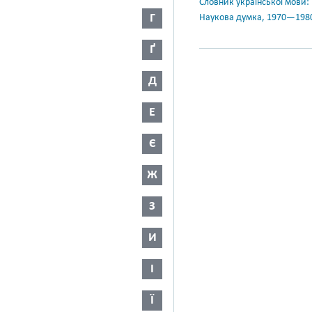
Словник української мови: в 
Г
Наукова думка, 1970—198
Ґ
Д
Е
Є
Ж
З
И
І
Ї