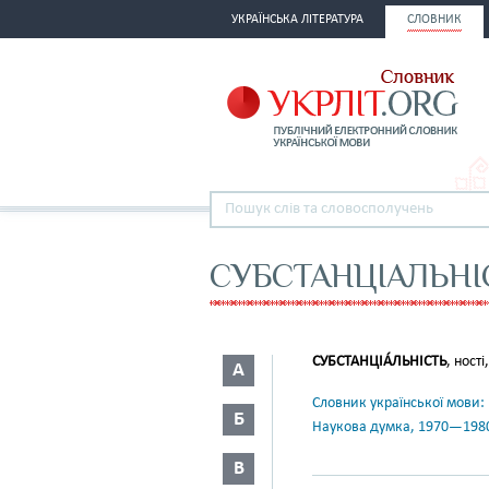
УКРАЇНСЬКА ЛІТЕРАТУРА
СЛОВНИК
СУБСТАНЦІАЛЬНІ
СУБСТАНЦІА́ЛЬНІСТЬ
, ності
А
Словник української мови: в 
Б
Наукова думка, 1970—198
В