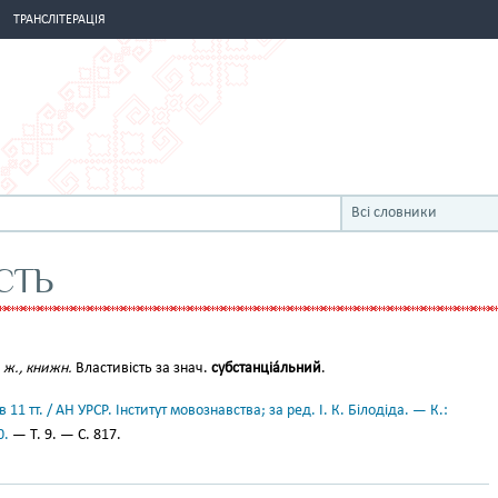
ТРАНСЛІТЕРАЦІЯ
Всі словники
СТЬ
,
ж., книжн.
Властивість за знач.
субстанціа́льний
.
11 тт. / АН УРСР. Інститут мовознавства; за ред. І. К. Білодіда. — К.:
0.
— Т. 9. — С. 817.