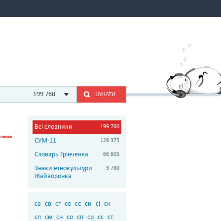
199 760
ШУКАТИ
Всі словники
199 760
СУМ-11
129 375
Словарь Грінченка
66 605
Знаки етнокультури
3 780
Жайворонка
са
св
сг
се
сє
си
сі
ск
сл
см
сн
со
сп
ср
сс
ст