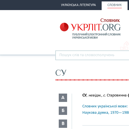
УКРАЇНСЬКА ЛІТЕРАТУРА
СЛОВНИК
СУ
СУ
,
невідм., с.
Старовинна ф
А
Словник української мови: в 
Б
Наукова думка, 1970—198
В