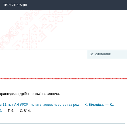
ТРАНСЛІТЕРАЦІЯ
Всі словники
ранцузька дрібна розмінна монета.
11 тт. / АН УРСР. Інститут мовознавства; за ред. І. К. Білодіда. — К.:
0.
— Т. 9. — С. 814.