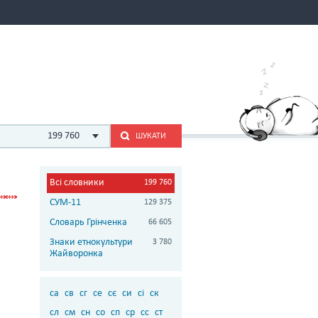
199 760
ШУКАТИ
Всі словники
199 760
СУМ-11
129 375
Словарь Грінченка
66 605
Знаки етнокультури
3 780
Жайворонка
са
св
сг
се
сє
си
сі
ск
сл
см
сн
со
сп
ср
сс
ст