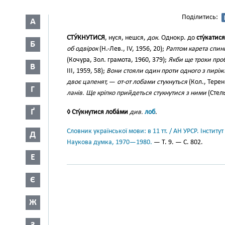
Поділитись:
А
СТУ́КНУТИСЯ
, нуся, нешся,
док.
Однокр. до
сту́катися
Б
об одвірок
(Н.-Лев., IV, 1956, 20);
Раптом карета спини
(Кочура, Зол. грамота, 1960, 379);
Якби ще трохи проб
В
III, 1959, 58);
Вони стояли один проти одного з пиріж
двоє цапенят,
—
от-от лобами стукнуться
(Кол., Терен
Г
ланів. Ще кріпко прийдеться стукнутися з ними
(Стель
Ґ
◊ Сту́кнутися лоба́ми
див.
лоб
.
Словник української мови: в 11 тт. / АН УРСР. Інститут
Д
Наукова думка, 1970—1980.
— Т. 9. — С. 802.
Е
Є
Ж