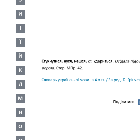
З
И
І
Ї
Й
Стукнутися, нуся, нешся,
гл.
Удариться.
Осідала підо 
ворота.
Стор. МПр. 42.
К
Словарь української мови: в 4-х тт. / За ред. Б. Грін
Л
М
Поділитись:
Н
О