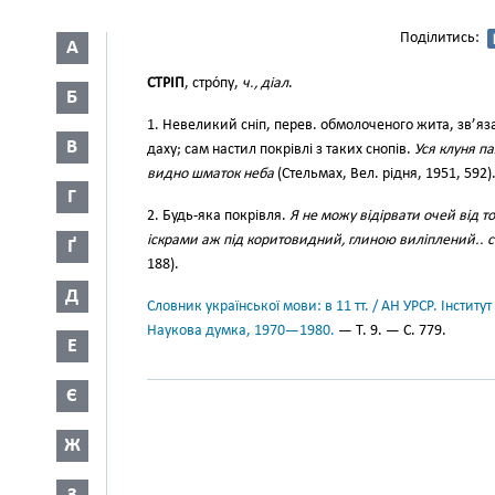
Поділитись:
А
СТРІП
, стро́пу,
ч., діал
.
Б
1. Невеликий сніп, перев. обмолоченого жита, зв’я
В
даху; сам настил покрівлі з таких снопів.
Уся клуня па
видно шматок неба
(Стельмах, Вел. рідня, 1951, 592)
Г
2. Будь-яка покрівля.
Я не можу відірвати очей від 
іскрами аж під коритовидний, глиною виліплений.. стр
Ґ
188).
Д
Словник української мови: в 11 тт. / АН УРСР. Інститут
Наукова думка, 1970—1980.
— Т. 9. — С. 779.
Е
Є
Ж