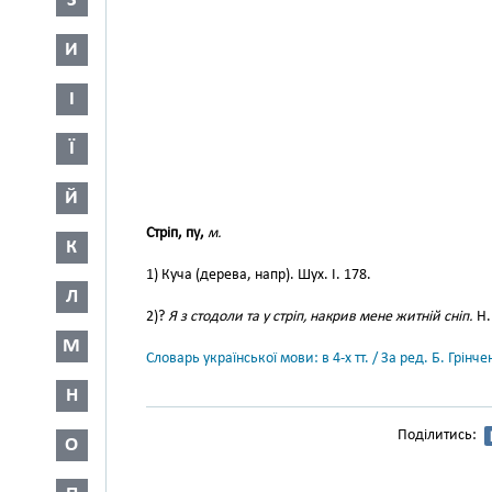
З
И
І
Ї
Й
Стріп, пу,
м.
К
1) Куча (дерева, напр). Шух. І. 178.
Л
2)?
Я з стодоли та у стріп, накрив мене житній сніп.
Н.
М
Словарь української мови: в 4-х тт. / За ред. Б. Грін
Н
Поділитись:
О