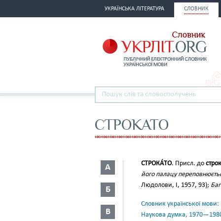
УКРАЇНСЬКА ЛІТЕРАТУРА
СЛОВНИК
СТРОКАТО
СТРОКА́ТО
. Присл. до
строк
А
його палацу переповнюєтьс
Людолови, І, 1957, 93);
Баг
Б
Словник української мови: в 
В
Наукова думка, 1970—198