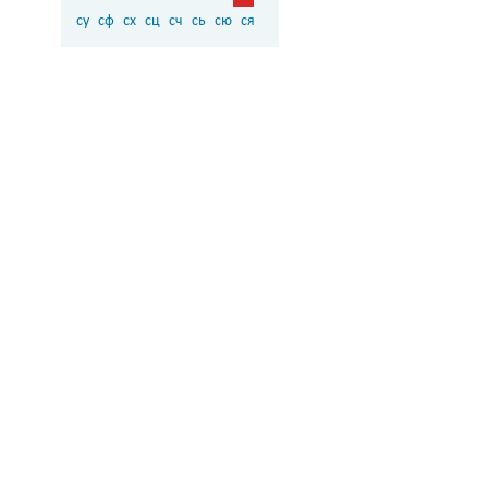
су
сф
сх
сц
сч
сь
сю
ся