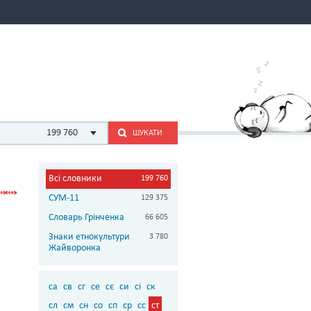
199 760
ШУКАТИ
Всі словники
199 760
СУМ-11
129 375
Словарь Грінченка
66 605
Знаки етнокультури
3 780
Жайворонка
са
св
сг
се
сє
си
сі
ск
сл
см
сн
со
сп
ср
сс
ст