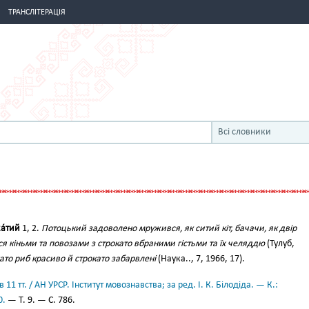
ТРАНСЛІТЕРАЦІЯ
Всі словники
а́тий
1, 2.
Потоцький задоволено мружився, як ситий кіт, бачачи, як двір
я кіньми та повозами з строкато вбраними гістьми та їх челяддю
(Тулуб,
ато риб красиво й строкато забарвлені
(Наука.., 7, 1966, 17).
11 тт. / АН УРСР. Інститут мовознавства; за ред. І. К. Білодіда. — К.:
0.
— Т. 9. — С. 786.