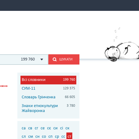
199 760
ШУКАТИ
Всі словники
199 760
СУМ-11
129 375
Словарь Грінченка
66 605
Знаки етнокультури
3 780
Жайворонка
са
св
сг
се
сє
си
сі
ск
сл
см
сн
со
сп
ср
сс
ст