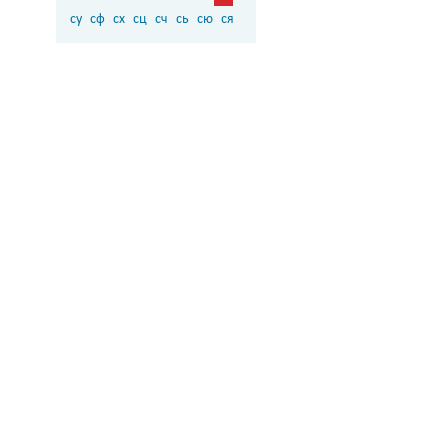
су
сф
сх
сц
сч
сь
сю
ся