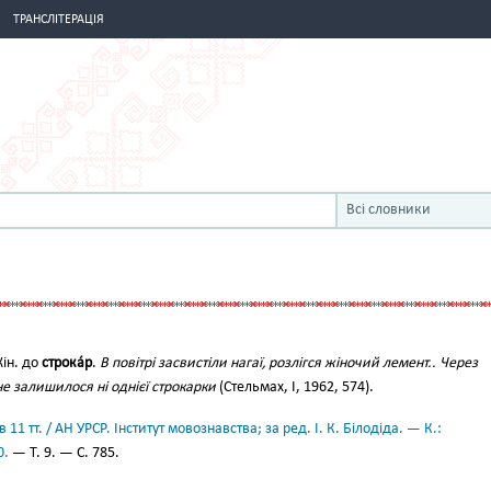
ТРАНСЛІТЕРАЦІЯ
Всі словники
ін. до
строка́р
.
В повітрі засвистіли нагаї, розлігся жіночий лемент.. Через
не залишилося ні однієї строкарки
(Стельмах, І, 1962, 574).
11 тт. / АН УРСР. Інститут мовознавства; за ред. І. К. Білодіда. — К.:
0.
— Т. 9. — С. 785.