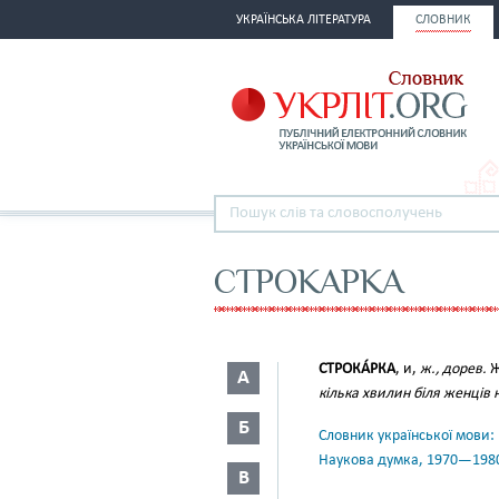
УКРАЇНСЬКА ЛІТЕРАТУРА
СЛОВНИК
СТРОКАРКА
СТРОКА́РКА
, и,
ж., дорев.
Ж
А
кілька хвилин біля женців 
Б
Словник української мови: в 
Наукова думка, 1970—198
В