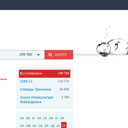
199 760
ШУКАТИ
Всі словники
199 760
СУМ-11
129 375
Словарь Грінченка
66 605
Знаки етнокультури
3 780
Жайворонка
са
св
сг
се
сє
си
сі
ск
сл
см
сн
со
сп
ср
сс
ст