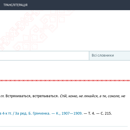
ТРАНСЛІТЕРАЦІЯ
Всі словники
гл.
Встряхиваться, встрепываться.
Стій, коню, не лякайся, а ти, соколе, не
 4-х тт. / За ред. Б. Грінченка. — К., 1907—1909.
— Т. 4. — С. 215.