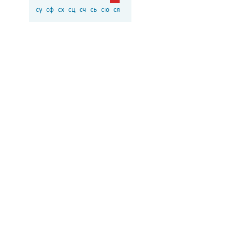
су
сф
сх
сц
сч
сь
сю
ся