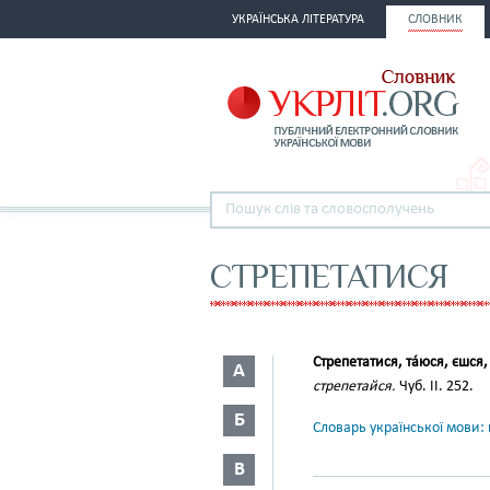
УКРАЇНСЬКА ЛІТЕРАТУРА
СЛОВНИК
СТРЕПЕТАТИСЯ
Стрепетатися, та́юся, єшся,
А
стрепетайся.
Чуб. II. 252.
Б
Словарь української мови: в
В