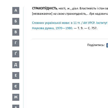
СТРАХОПУ́ДНІСТЬ
, ності,
ж., діал.
Властивість і стан з
А
[незважаючи]
на свою страхопудність,.. був надзв
Б
Словник української мови: в 11 тт. / АН УРСР. Інститут
Наукова думка, 1970—1980.
— Т. 9. — С. 757.
В
Г
Поділитись:
Ґ
Д
Е
Є
Ж