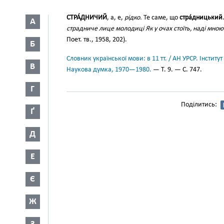
СТРА́ДНИЧИЙ
, а, е,
рідко.
Те саме, що
стра́дницький
А
страдниче лице молодиці Як у очах стоїть, наді мною
Поет. тв., 1958, 202).
Б
Словник української мови: в 11 тт. / АН УРСР. Інститут
В
Наукова думка, 1970—1980.
— Т. 9. — С. 747.
Г
Поділитись:
Ґ
Д
Е
Є
Ж