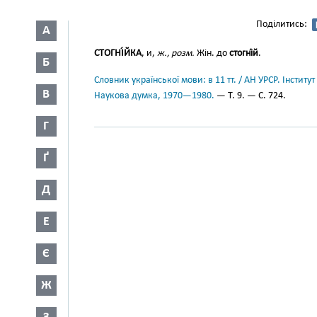
Поділитись:
А
СТОГНІ́ЙКА
, и,
ж., розм.
Жін. до
стогні́й
.
Б
Словник української мови: в 11 тт. / АН УРСР. Інститут
В
Наукова думка, 1970—1980.
— Т. 9. — С. 724.
Г
Ґ
Д
Е
Є
Ж