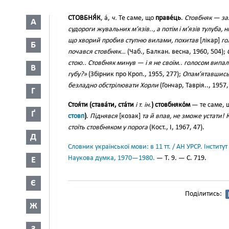
СТОВБНЯ́К
, а́,
ч.
Те саме, що
праве́ць
.
Стовбняк — за
А
судороги жувальних м’язів.., а потім і м’язів тулуба, ні
що хворий пробив ступню вилами, похитав
[лікар]
го
Б
почався стовбняк…
(Чаб., Балкан. весна, 1960, 504);
стою.. Стовбняк минув — і я не своїм.. голосом випа
В
губу?»
(Збірник про Кроп., 1955, 277);
Опам’ятавшись 
безладно обстрілювати Хорли
(Гончар, Таврія.., 1957,
Г
Стоя́ти (става́ти, ста́ти
і т. ін.
) стовбняко́м
— те саме,
Ґ
стовп
)
.
Піднявся
[козак]
та й впав, не зможе устати! 
стоїть стовбняком у порога
(Кост., І, 1967, 47).
Д
Словник української мови: в 11 тт. / АН УРСР. Інститут
Наукова думка, 1970—1980.
— Т. 9. — С. 719.
Е
Є
Поділитись:
Ж