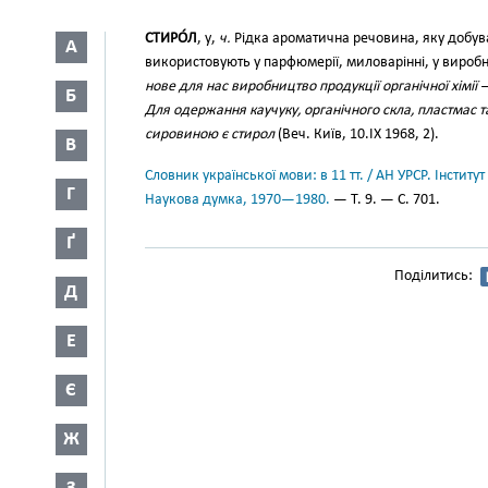
СТИРО́Л
, у,
ч.
Рідка ароматична речовина, яку добува
А
використовують у парфюмерії, миловарінні, у виробниц
нове для нас виробництво продукції органічної хімії
Б
Для одержання каучуку, органічного скла, пластмас т
сировиною є стирол
(Веч. Київ, 10.IX 1968, 2).
В
Словник української мови: в 11 тт. / АН УРСР. Інститут
Г
Наукова думка, 1970—1980.
— Т. 9. — С. 701.
Ґ
Поділитись:
Д
Е
Є
Ж