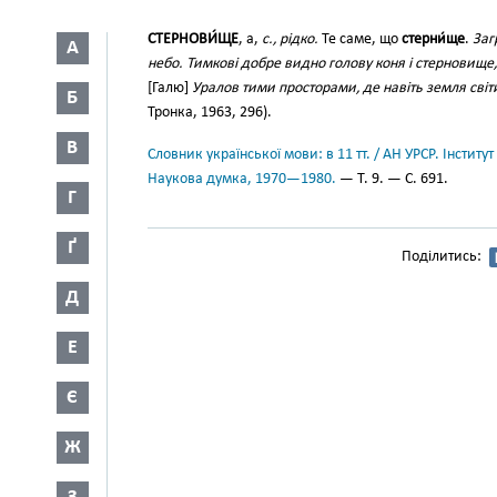
СТЕРНОВИ́ЩЕ
, а,
с., рідко.
Те саме, що
стерни́ще
.
Заг
А
небо. Тимкові добре видно голову коня і стерновище, 
[Галю]
Уралов тими просторами, де навіть земля св
Б
Тронка, 1963, 296).
В
Словник української мови: в 11 тт. / АН УРСР. Інститут
Наукова думка, 1970—1980.
— Т. 9. — С. 691.
Г
Ґ
Поділитись:
Д
Е
Є
Ж