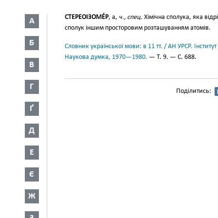
СТЕРЕОІЗОМЕ́Р
, а,
ч., спец.
Хімічна сполука, яка відр
А
сполук іншим просторовим розташуванням атомів.
Б
Словник української мови: в 11 тт. / АН УРСР. Інститут
Наукова думка, 1970—1980.
— Т. 9. — С. 688.
В
Г
Поділитись:
Ґ
Д
Е
Є
Ж