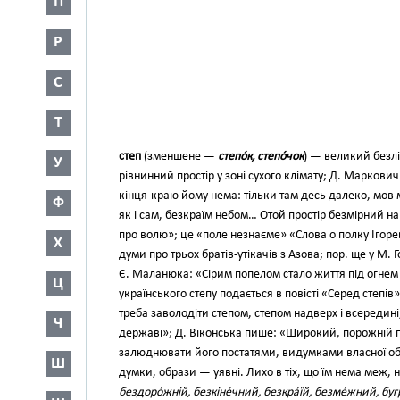
П
Р
С
Т
степ
(зменшене —
степо́к, степо́чок
) — великий безл
У
рівнинний простір у зоні сухого клімату; Д. Маркови
кінця-краю йому нема: тільки там десь далеко, мов 
Ф
як і сам, безкраїм небом… Отой простір безмірний на
про волю»; це «поле незнаєме» «Слова о полку Ігорев
Х
думи про трьох братів-утікачів з Азова; пор. ще у М. Г
Є. Маланюка: «Сірим попелом стало життя під огнем
Ц
українського степу подається в повісті «Серед степів»
треба заволодіти степом, степом надверх і всередин
Ч
державі»; Д. Віконська пише: «Широкий, порожній 
залюднювати його постатями, видумками власної образ
Ш
думки, образи — уявні. Лихо в тіх, що їм нема меж, 
бездоро́жній, безкіне́чний, безкра́їй, безме́жний, буг