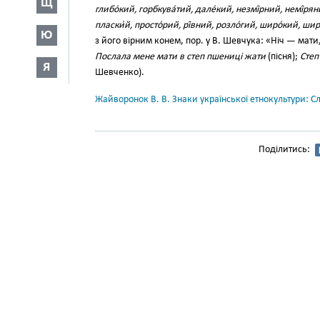
Щ
глибо́кий, горбкува́тий, дале́кий, незмі́рний, немі́ря
пласки́й, просто́рий, рі́вний, розло́гий, широ́кий, ши
Ю
з його вірним конем, пор. у В. Шевчука: «Ніч — мат
Послала мене мати в степ пшениці жати
(пісня);
Степ
Я
Шевченко).
Жайворонок В. В. Знаки української етнокультури: С
Поділитись: