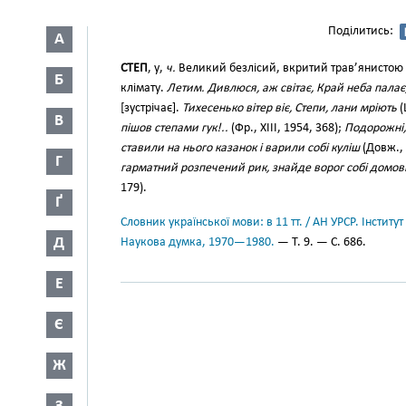
Поділитись:
А
СТЕП
, у,
ч.
Великий безлісий, вкритий трав’янистою р
Б
клімату.
Летим. Дивлюся, аж світає, Край неба палає,
[зустрічає].
Тихесенько вітер віє, Степи, лани мріють
(
В
пішов степами гук!..
(Фр., XIII, 1954, 368);
Подорожні,
ставили на нього казанок і варили собі куліш
(Довж., 
Г
гарматний розпечений рик, знайде ворог собі домовин
179).
Ґ
Словник української мови: в 11 тт. / АН УРСР. Інститут
Д
Наукова думка, 1970—1980.
— Т. 9. — С. 686.
Е
Є
Ж