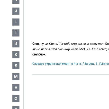
З
И
І
Ї
Й
Степ, пу,
м.
Степь.
Тут тобі, серденько, в степу погиба
мене мати в степ пшениці жати.
Мет. 21.
Степ і степ,
К
степо́чок
.
Словарь української мови: в 4-х тт. / За ред. Б. Грін
Л
М
Н
О