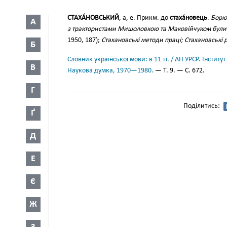
СТАХА́НОВСЬКИЙ
, а, е. Прикм. до
стаха́новець
.
Борюч
А
з трактористами Мишоловкою та Маковійчуком були й
1950, 187);
Стахановські методи праці; Стахановські 
Б
Словник української мови: в 11 тт. / АН УРСР. Інститут
В
Наукова думка, 1970—1980.
— Т. 9. — С. 672.
Г
Поділитись:
Ґ
Д
Е
Є
Ж