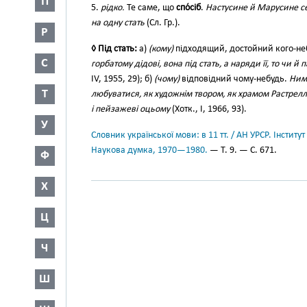
П
5.
рідко.
Те саме, що
спо́сіб
.
Настусине й Марусине се
на одну стать
(Сл. Гр.).
Р
◊ Під стать:
а)
(кому)
підходящий, достойний кого-не
С
горбатому дідові, вона під стать, а наряди її, то чи й
IV, 1955, 29); б)
(чому)
відповідний чому-небудь.
Ним
Т
любуватися, як художнім твором, як храмом Растрелл
і пейзажеві оцьому
(Хотк., І, 1966, 93).
У
Словник української мови: в 11 тт. / АН УРСР. Інститут
Наукова думка, 1970—1980.
— Т. 9. — С. 671.
Ф
Х
Ц
Ч
Ш