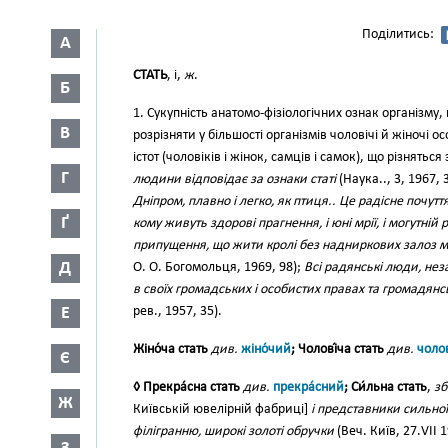
Поділитись:
А
СТАТЬ
, і,
ж
.
Б
1. Сукупність анатомо-фізіологічних ознак організму
В
розрізняти у більшості організмів чоловічі й жіночі 
істот (чоловіків і жінок, самців і самок), що різнять
Г
людини відповідає за ознаки статі
(Наука.., 3, 1967, 
Дніпром, плавно і легко, як птиця.. Це радісне почутт
Ґ
кому живуть здорові прагнення, і юні мрії, і могутній р
припущення, що жити кролі без надниркових залоз м
Д
О. О. Богомольця, 1969, 98);
Всі радянські люди, неза
в своїх громадських і особистих правах та громадянс
Е
рев., 1957, 35).
Жіно́ча стать
див.
жіно́чий
; Чолові́ча стать
див.
чолов
Є
◊ Прекра́сна стать
див.
прекра́сний
; Си́льна стать
,
зб
Ж
Київській ювелірній фабриці]
і представники сильної
філігранню, широкі золоті обручки
(Веч. Київ, 27.VII 1