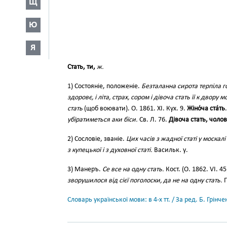
Щ
Ю
Я
Стать, ти,
ж.
1) Состояніе, положеніе.
Безталанна сирота терпіла гор
здоровє, і літа, страх, сором і дівоча стать її к двору
стать
(щоб воювати). О. 1861. XI. Кух. 9.
Жіно́ча ста́ть
убіратиметься аки біси.
Св. Л. 76.
Дівоча стать, чолов
2) Сословіе, званіе.
Цих часів з жадної статі у москалі 
з купецької і з духовної статі.
Васильк. у.
3) Манеръ.
Се все на одну стать.
Кост. (О. 1862. VI. 45
зворушилося від сієї поголоски, да не на одну стать.
Г
Словарь української мови: в 4-х тт. / За ред. Б. Грін