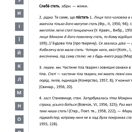
З
Слаба́ стать
,
збірн.
— жінки.
И
2.
рідко.
Те саме, що
по́стать
1.
Лиця того чоловіка в 
маячіла тілько його могутня стать
(Фр., II, 1950, 94);
І
І
миготіли легкі статі танцюючих
(У. Кравч., Вибр., 195
лице Миколи й його похилену стать, то йому відійшл
Ї
169); // Будова тіла (про тварину).
Ся звалась діва — 
Кобилячу всю мала стать: Чотири ноги, хвіст
(Котл., І
Й
височенна, під саму стелю: не з будь-якого роду
(Март
К
3.
перев. мн.
Частини тіла тварин і зовнішні ознаки в
тіла.
Статі — частини тіла тварин, які мають певні озн
Л
порід, типів, індивідів
(Конярство, 1957, 8);
У кожної 
(Свинар., 1956, 20).
М
4.
заст.
Становище, стан.
Затурбувалась тітка Мокрина
страха, усього боїться
(Вовчок, VI, 1956, 325);
Раз мат
Н
така наша стать!
(Стар., Поет. тв., 1958, 222); —
Марш 
підмайстер, котрому нині не в лад була покірлива ста
О
1955, 228).