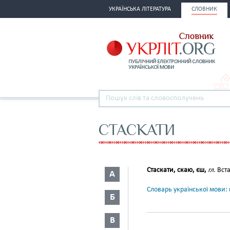
УКРАЇНСЬКА ЛІТЕРАТУРА
СЛОВНИК
СТАСКАТИ
Стаскати, скаю, єш,
гл.
Вста
А
Словарь української мови: в
Б
В