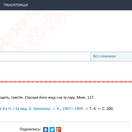
ТРАНСЛІТЕРАЦІЯ
Всі словники
щить, снести.
Стаскав його жид і на ту гору.
Мнж. 117.
 4-х тт. / За ред. Б. Грінченка. — К., 1907—1909.
— Т. 4. — С. 200.
Поділитись: