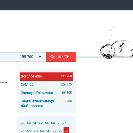
199 760
ШУКАТИ
Всі словники
199 760
СУМ-11
129 375
Словарь Грінченка
66 605
Знаки етнокультури
3 780
Жайворонка
са
св
сг
се
сє
си
сі
ск
сл
см
сн
со
сп
ср
сс
ст