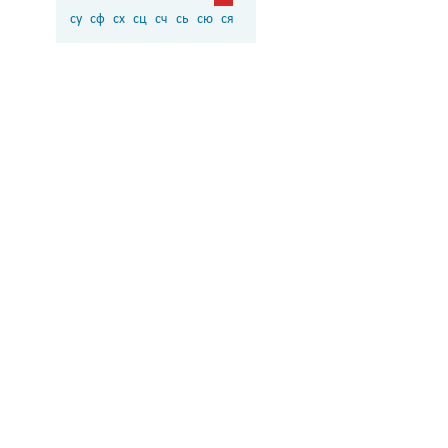
су
сф
сх
сц
сч
сь
сю
ся