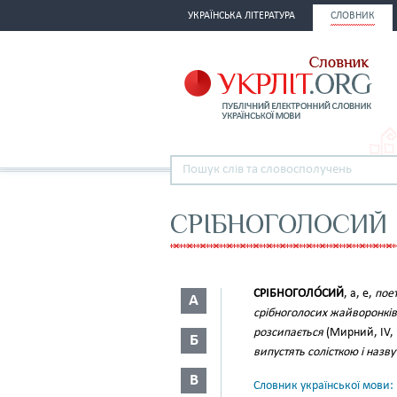
УКРАЇНСЬКА ЛІТЕРАТУРА
СЛОВНИК
СРІБНОГОЛОСИЙ
СРІБНОГОЛО́СИЙ
, а, е,
поет
А
срібноголосих жайворонків н
розсипається
(Мирний, IV, 
Б
випустять солісткою і назвуть
В
Словник української мови: в 