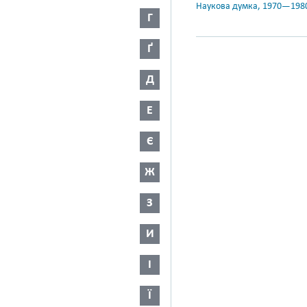
Наукова думка, 1970—198
Г
Ґ
Д
Е
Є
Ж
З
И
І
Ї