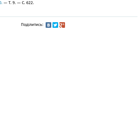
0.
— Т. 9. — С. 622.
Поділитись: