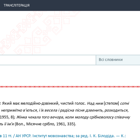
ТРАНСЛІТЕРАЦІЯ
Всі словники
.
Який має мелодійно-дзвінкий, чистий голос.
Над ним
[степом]
сотні
епримітно в’ються, і їх весела і радісна пісня дзвенить, розходиться,
1955, 8);
Жінка чекала того вечора, коли молоду срібноволосу співачку
 її ім’я
(Вол., Місячне срібло, 1961, 335).
11 тт. / АН УРСР. Інститут мовознавства; за ред. І. К. Білодіда. — К.: