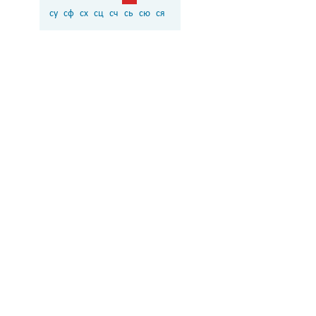
су
сф
сх
сц
сч
сь
сю
ся