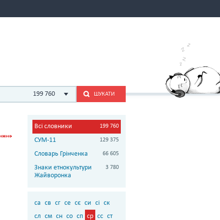
199 760
ШУКАТИ
Всі словники
199 760
СУМ-11
129 375
Словарь Грінченка
66 605
Знаки етнокультури
3 780
Жайворонка
са
св
сг
се
сє
си
сі
ск
сл
см
сн
со
сп
ср
сс
ст