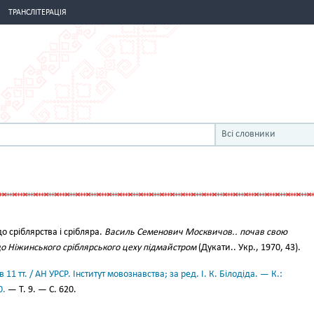
ТРАНСЛІТЕРАЦІЯ
Всі словники
 до сріблярства і срібляра.
Василь Семенович Москвичов.. почав свою
у до Ніжинського сріблярського цеху підмайстром
(Дукати.. Укр., 1970, 43).
11 тт. / АН УРСР. Інститут мовознавства; за ред. І. К. Білодіда. — К.:
0.
— Т. 9. — С. 620.