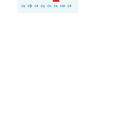
су
сф
сх
сц
сч
сь
сю
ся