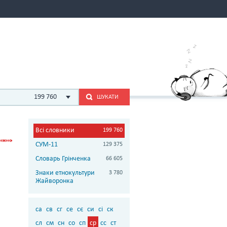
199 760
ШУКАТИ
Всі словники
199 760
СУМ-11
129 375
Словарь Грінченка
66 605
Знаки етнокультури
3 780
Жайворонка
са
св
сг
се
сє
си
сі
ск
сл
см
сн
со
сп
ср
сс
ст