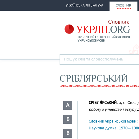
УКРАЇНСЬКА ЛІТЕРАТУРА
СЛОВНИК
СРІБЛЯРСЬКИЙ
СРІБЛЯ́РСЬКИЙ
, а, е. Стос.
А
роботу з учнівства і вступ
Б
Словник української мови: в 
Наукова думка, 1970—198
В