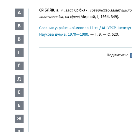
СРІБЛЯ́К
, а,
ч., заст.
Срібняк.
Товариство заметушилос
А
коло чоловіка, на сіряк
(Мирний, І, 1954, 349).
Б
Словник української мови: в 11 тт. / АН УРСР. Інститут
Наукова думка, 1970—1980.
— Т. 9. — С. 620.
В
Г
Поділитись:
Ґ
Д
Е
Є
Ж