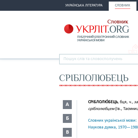
УКРАЇНСЬКА ЛІТЕРАТУРА
СЛОВНИК
СРІБЛОЛЮБЕЦЬ
СРІБЛОЛЮ́БЕЦЬ
, бця,
ч., за
А
сріблолюбцем
(Ів., Таємниц
Б
Словник української мови: в 
Наукова думка, 1970—198
В