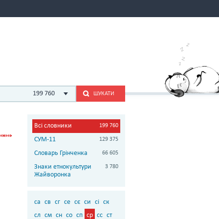
199 760
ШУКАТИ
Всі словники
199 760
СУМ-11
129 375
Словарь Грінченка
66 605
Знаки етнокультури
3 780
Жайворонка
са
св
сг
се
сє
си
сі
ск
сл
см
сн
со
сп
ср
сс
ст