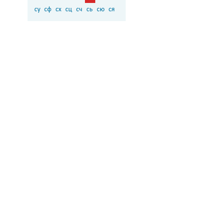
су
сф
сх
сц
сч
сь
сю
ся