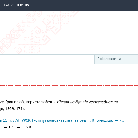
ТРАНСЛІТЕРАЦІЯ
Всі словники
ст.
Грошолюб, користолюбець.
Ніколи не був він честолюбцем та
я, 1959, 171).
11 тт. / АН УРСР. Інститут мовознавства; за ред. І. К. Білодіда. — К.:
0.
— Т. 9. — С. 620.