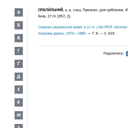
СРІБЛИ́ЛЬНИЙ
, а, е,
спец.
Признач. для сріблення.
В
А
Київ, 27.IV 1957, 2).
Б
Словник української мови: в 11 тт. / АН УРСР. Інститут
Наукова думка, 1970—1980.
— Т. 9. — С. 619.
В
Г
Поділитись:
Ґ
Д
Е
Є
Ж