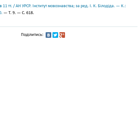
11 тт. / АН УРСР. Інститут мовознавства; за ред. І. К. Білодіда. — К.:
0.
— Т. 9. — С. 618.
Поділитись: