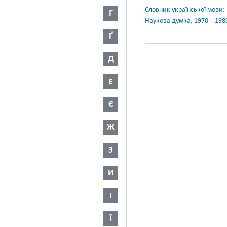
Словник української мови: в 
Г
Наукова думка, 1970—198
Ґ
Д
Е
Є
Ж
З
И
І
Ї