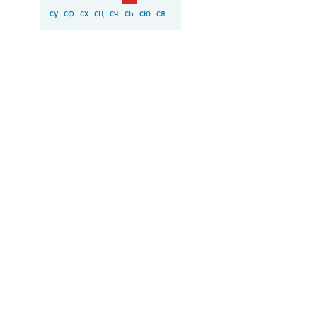
су
сф
сх
сц
сч
сь
сю
ся