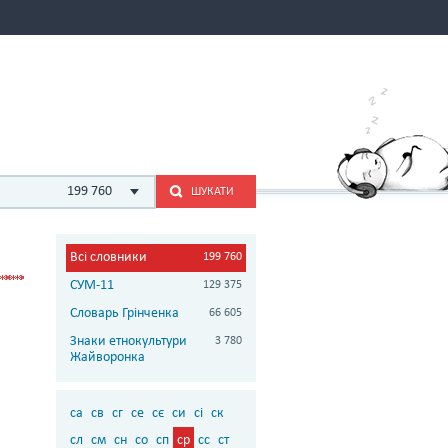
199 760
ШУКАТИ
Всі словники
199 760
СУМ-11
129 375
Словарь Грінченка
66 605
Знаки етнокультури
3 780
Жайворонка
са
св
сг
се
сє
си
сі
ск
сл
см
сн
со
сп
ср
сс
ст