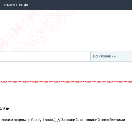
ТРАНСЛІТЕРАЦІЯ
Всі словники
бли́ти
.
онким шаром срібла (у 1 знач.); // Затканий, гаптований посрібленими