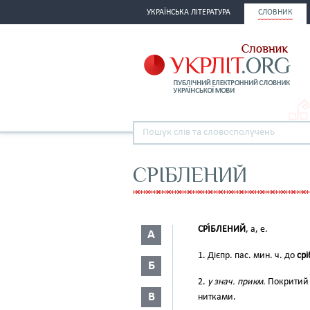
УКРАЇНСЬКА ЛІТЕРАТУРА
СЛОВНИК
СРІБЛЕНИЙ
СРІ́БЛЕНИЙ
, а, е.
А
1. Дієпр. пас. мин. ч. до
срі
Б
2.
у знач. прикм.
Покритий т
В
нитками.