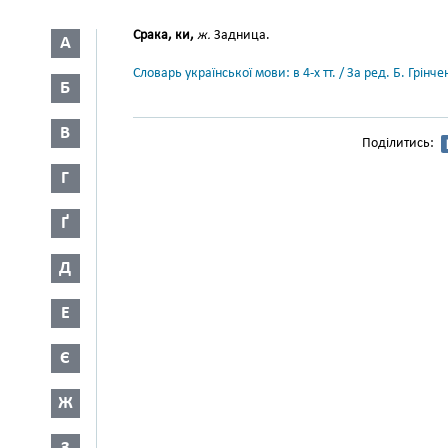
Срака, ки,
ж.
Задница.
А
Словарь української мови: в 4-х тт. / За ред. Б. Грін
Б
В
Поділитись:
Г
Ґ
Д
Е
Є
Ж